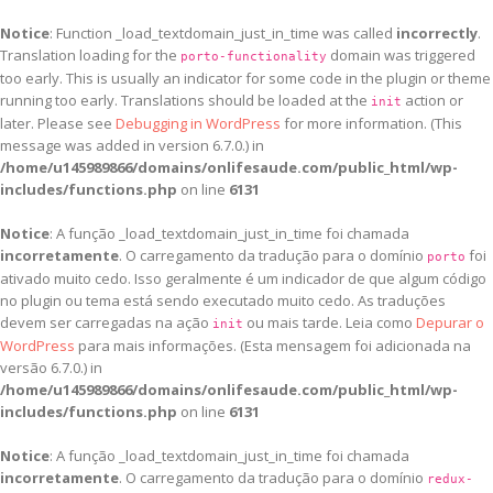
Notice
: Function _load_textdomain_just_in_time was called
incorrectly
.
Translation loading for the
domain was triggered
porto-functionality
too early. This is usually an indicator for some code in the plugin or theme
running too early. Translations should be loaded at the
action or
init
later. Please see
Debugging in WordPress
for more information. (This
message was added in version 6.7.0.) in
/home/u145989866/domains/onlifesaude.com/public_html/wp-
includes/functions.php
on line
6131
Notice
: A função _load_textdomain_just_in_time foi chamada
incorretamente
. O carregamento da tradução para o domínio
foi
porto
ativado muito cedo. Isso geralmente é um indicador de que algum código
no plugin ou tema está sendo executado muito cedo. As traduções
devem ser carregadas na ação
ou mais tarde. Leia como
Depurar o
init
WordPress
para mais informações. (Esta mensagem foi adicionada na
versão 6.7.0.) in
/home/u145989866/domains/onlifesaude.com/public_html/wp-
includes/functions.php
on line
6131
Notice
: A função _load_textdomain_just_in_time foi chamada
incorretamente
. O carregamento da tradução para o domínio
redux-