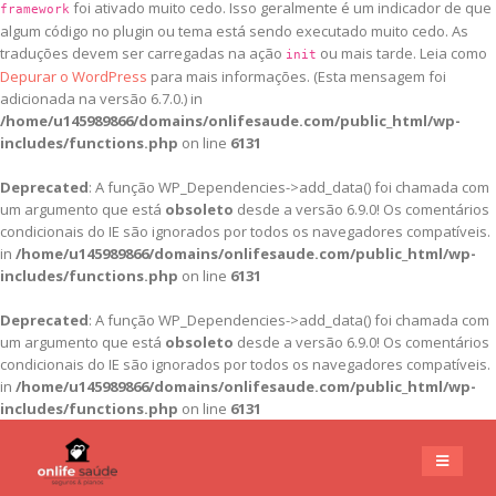
foi ativado muito cedo. Isso geralmente é um indicador de que
framework
algum código no plugin ou tema está sendo executado muito cedo. As
traduções devem ser carregadas na ação
ou mais tarde. Leia como
init
Depurar o WordPress
para mais informações. (Esta mensagem foi
adicionada na versão 6.7.0.) in
/home/u145989866/domains/onlifesaude.com/public_html/wp-
includes/functions.php
on line
6131
Deprecated
: A função WP_Dependencies->add_data() foi chamada com
um argumento que está
obsoleto
desde a versão 6.9.0! Os comentários
condicionais do IE são ignorados por todos os navegadores compatíveis.
in
/home/u145989866/domains/onlifesaude.com/public_html/wp-
includes/functions.php
on line
6131
Deprecated
: A função WP_Dependencies->add_data() foi chamada com
um argumento que está
obsoleto
desde a versão 6.9.0! Os comentários
condicionais do IE são ignorados por todos os navegadores compatíveis.
in
/home/u145989866/domains/onlifesaude.com/public_html/wp-
includes/functions.php
on line
6131