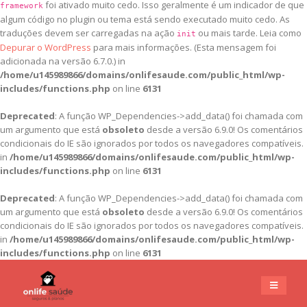
foi ativado muito cedo. Isso geralmente é um indicador de que
framework
algum código no plugin ou tema está sendo executado muito cedo. As
traduções devem ser carregadas na ação
ou mais tarde. Leia como
init
Depurar o WordPress
para mais informações. (Esta mensagem foi
adicionada na versão 6.7.0.) in
/home/u145989866/domains/onlifesaude.com/public_html/wp-
includes/functions.php
on line
6131
Deprecated
: A função WP_Dependencies->add_data() foi chamada com
um argumento que está
obsoleto
desde a versão 6.9.0! Os comentários
condicionais do IE são ignorados por todos os navegadores compatíveis.
in
/home/u145989866/domains/onlifesaude.com/public_html/wp-
includes/functions.php
on line
6131
Deprecated
: A função WP_Dependencies->add_data() foi chamada com
um argumento que está
obsoleto
desde a versão 6.9.0! Os comentários
condicionais do IE são ignorados por todos os navegadores compatíveis.
in
/home/u145989866/domains/onlifesaude.com/public_html/wp-
includes/functions.php
on line
6131