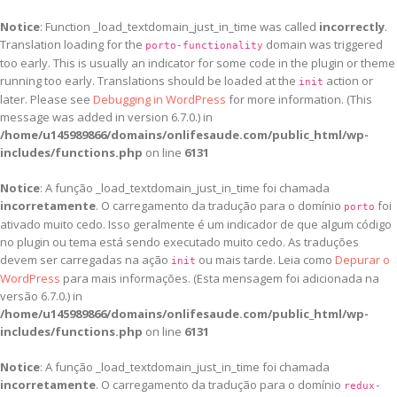
Notice
: Function _load_textdomain_just_in_time was called
incorrectly
.
Translation loading for the
domain was triggered
porto-functionality
too early. This is usually an indicator for some code in the plugin or theme
running too early. Translations should be loaded at the
action or
init
later. Please see
Debugging in WordPress
for more information. (This
message was added in version 6.7.0.) in
/home/u145989866/domains/onlifesaude.com/public_html/wp-
includes/functions.php
on line
6131
Notice
: A função _load_textdomain_just_in_time foi chamada
incorretamente
. O carregamento da tradução para o domínio
foi
porto
ativado muito cedo. Isso geralmente é um indicador de que algum código
no plugin ou tema está sendo executado muito cedo. As traduções
devem ser carregadas na ação
ou mais tarde. Leia como
Depurar o
init
WordPress
para mais informações. (Esta mensagem foi adicionada na
versão 6.7.0.) in
/home/u145989866/domains/onlifesaude.com/public_html/wp-
includes/functions.php
on line
6131
Notice
: A função _load_textdomain_just_in_time foi chamada
incorretamente
. O carregamento da tradução para o domínio
redux-