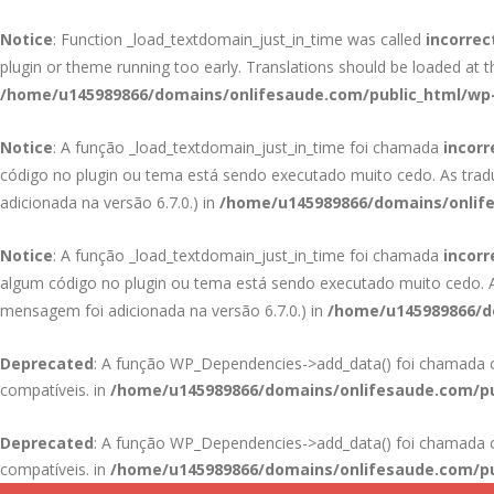
Notice
: Function _load_textdomain_just_in_time was called
incorrec
plugin or theme running too early. Translations should be loaded at 
/home/u145989866/domains/onlifesaude.com/public_html/wp-
Notice
: A função _load_textdomain_just_in_time foi chamada
incor
código no plugin ou tema está sendo executado muito cedo. As tra
adicionada na versão 6.7.0.) in
/home/u145989866/domains/onlife
Notice
: A função _load_textdomain_just_in_time foi chamada
incor
algum código no plugin ou tema está sendo executado muito cedo.
mensagem foi adicionada na versão 6.7.0.) in
/home/u145989866/do
Deprecated
: A função WP_Dependencies->add_data() foi chamad
compatíveis. in
/home/u145989866/domains/onlifesaude.com/pu
Deprecated
: A função WP_Dependencies->add_data() foi chamad
compatíveis. in
/home/u145989866/domains/onlifesaude.com/pu