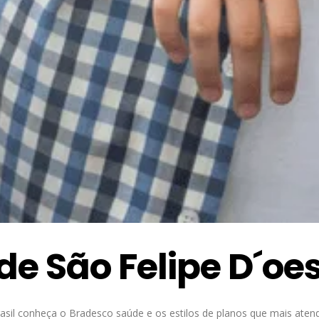
e São Felipe D´oe
sil conheça o Bradesco saúde e os estilos de planos que mais aten