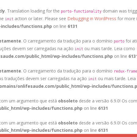
tly
. Translation loading for the
domain was trigge
porto-functionality
the
action or later. Please see
Debugging in WordPress
for more i
init
includes/functions.php
on line
6131
retamente
. O carregamento da tradução para o domínio
foi at
porto
duções devem ser carregadas na ação
ou mais tarde. Leia como
init
saude.com/public_html/wp-includes/functions.php
on line
613
retamente
. O carregamento da tradução para o domínio
redux-fram
 As traduções devem ser carregadas na ação
ou mais tarde. Lei
init
mains/onlifesaude.com/public_html/wp-includes/functions.
a com um argumento que está
obsoleto
desde a versão 6.9.0! Os com
blic_html/wp-includes/functions.php
on line
6131
a com um argumento que está
obsoleto
desde a versão 6.9.0! Os com
blic_html/wp-includes/functions.php
on line
6131