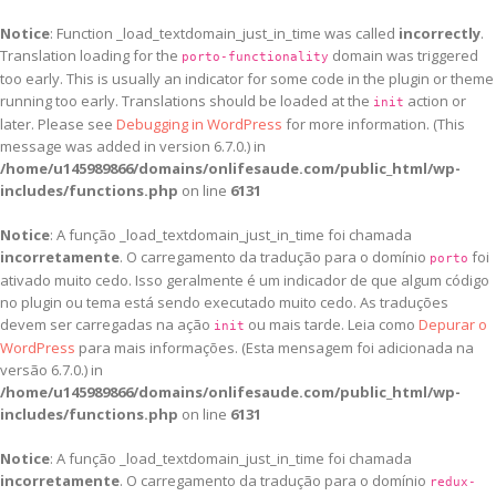
Notice
: Function _load_textdomain_just_in_time was called
incorrectly
.
Translation loading for the
domain was triggered
porto-functionality
too early. This is usually an indicator for some code in the plugin or theme
running too early. Translations should be loaded at the
action or
init
later. Please see
Debugging in WordPress
for more information. (This
message was added in version 6.7.0.) in
/home/u145989866/domains/onlifesaude.com/public_html/wp-
includes/functions.php
on line
6131
Notice
: A função _load_textdomain_just_in_time foi chamada
incorretamente
. O carregamento da tradução para o domínio
foi
porto
ativado muito cedo. Isso geralmente é um indicador de que algum código
no plugin ou tema está sendo executado muito cedo. As traduções
devem ser carregadas na ação
ou mais tarde. Leia como
Depurar o
init
WordPress
para mais informações. (Esta mensagem foi adicionada na
versão 6.7.0.) in
/home/u145989866/domains/onlifesaude.com/public_html/wp-
includes/functions.php
on line
6131
Notice
: A função _load_textdomain_just_in_time foi chamada
incorretamente
. O carregamento da tradução para o domínio
redux-