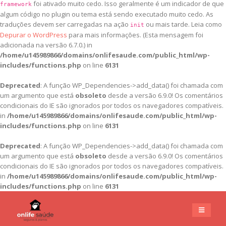
foi ativado muito cedo. Isso geralmente é um indicador de que
framework
algum código no plugin ou tema está sendo executado muito cedo. As
traduções devem ser carregadas na ação
ou mais tarde. Leia como
init
Depurar o WordPress
para mais informações. (Esta mensagem foi
adicionada na versão 6.7.0.) in
/home/u145989866/domains/onlifesaude.com/public_html/wp-
includes/functions.php
on line
6131
Deprecated
: A função WP_Dependencies->add_data() foi chamada com
um argumento que está
obsoleto
desde a versão 6.9.0! Os comentários
condicionais do IE são ignorados por todos os navegadores compatíveis.
in
/home/u145989866/domains/onlifesaude.com/public_html/wp-
includes/functions.php
on line
6131
Deprecated
: A função WP_Dependencies->add_data() foi chamada com
um argumento que está
obsoleto
desde a versão 6.9.0! Os comentários
condicionais do IE são ignorados por todos os navegadores compatíveis.
in
/home/u145989866/domains/onlifesaude.com/public_html/wp-
includes/functions.php
on line
6131