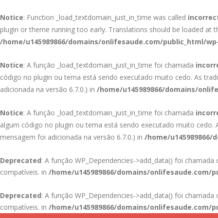
Notice
: Function _load_textdomain_just_in_time was called
incorrec
plugin or theme running too early. Translations should be loaded at 
/home/u145989866/domains/onlifesaude.com/public_html/wp-
Notice
: A função _load_textdomain_just_in_time foi chamada
incor
código no plugin ou tema está sendo executado muito cedo. As tra
adicionada na versão 6.7.0.) in
/home/u145989866/domains/onlife
Notice
: A função _load_textdomain_just_in_time foi chamada
incor
algum código no plugin ou tema está sendo executado muito cedo.
mensagem foi adicionada na versão 6.7.0.) in
/home/u145989866/do
Deprecated
: A função WP_Dependencies->add_data() foi chamad
compatíveis. in
/home/u145989866/domains/onlifesaude.com/pu
Deprecated
: A função WP_Dependencies->add_data() foi chamad
compatíveis. in
/home/u145989866/domains/onlifesaude.com/pu