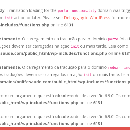
tly
. Translation loading for the
domain was trigge
porto-functionality
the
action or later. Please see
Debugging in WordPress
for more i
init
includes/functions.php
on line
6131
retamente
. O carregamento da tradução para o domínio
foi at
porto
duções devem ser carregadas na ação
ou mais tarde. Leia como
init
saude.com/public_html/wp-includes/functions.php
on line
613
retamente
. O carregamento da tradução para o domínio
redux-fram
 As traduções devem ser carregadas na ação
ou mais tarde. Lei
init
mains/onlifesaude.com/public_html/wp-includes/functions.
a com um argumento que está
obsoleto
desde a versão 6.9.0! Os com
blic_html/wp-includes/functions.php
on line
6131
a com um argumento que está
obsoleto
desde a versão 6.9.0! Os com
blic_html/wp-includes/functions.php
on line
6131