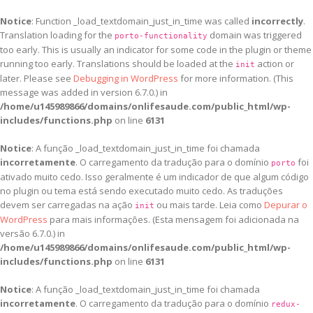
Notice
: Function _load_textdomain_just_in_time was called
incorrectly
.
Translation loading for the
domain was triggered
porto-functionality
too early. This is usually an indicator for some code in the plugin or theme
running too early. Translations should be loaded at the
action or
init
later. Please see
Debugging in WordPress
for more information. (This
message was added in version 6.7.0.) in
/home/u145989866/domains/onlifesaude.com/public_html/wp-
includes/functions.php
on line
6131
Notice
: A função _load_textdomain_just_in_time foi chamada
incorretamente
. O carregamento da tradução para o domínio
foi
porto
ativado muito cedo. Isso geralmente é um indicador de que algum código
no plugin ou tema está sendo executado muito cedo. As traduções
devem ser carregadas na ação
ou mais tarde. Leia como
Depurar o
init
WordPress
para mais informações. (Esta mensagem foi adicionada na
versão 6.7.0.) in
/home/u145989866/domains/onlifesaude.com/public_html/wp-
includes/functions.php
on line
6131
Notice
: A função _load_textdomain_just_in_time foi chamada
incorretamente
. O carregamento da tradução para o domínio
redux-