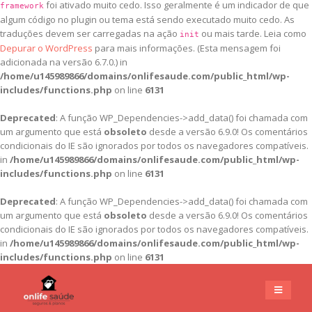
foi ativado muito cedo. Isso geralmente é um indicador de que
framework
algum código no plugin ou tema está sendo executado muito cedo. As
traduções devem ser carregadas na ação
ou mais tarde. Leia como
init
Depurar o WordPress
para mais informações. (Esta mensagem foi
adicionada na versão 6.7.0.) in
/home/u145989866/domains/onlifesaude.com/public_html/wp-
includes/functions.php
on line
6131
Deprecated
: A função WP_Dependencies->add_data() foi chamada com
um argumento que está
obsoleto
desde a versão 6.9.0! Os comentários
condicionais do IE são ignorados por todos os navegadores compatíveis.
in
/home/u145989866/domains/onlifesaude.com/public_html/wp-
includes/functions.php
on line
6131
Deprecated
: A função WP_Dependencies->add_data() foi chamada com
um argumento que está
obsoleto
desde a versão 6.9.0! Os comentários
condicionais do IE são ignorados por todos os navegadores compatíveis.
in
/home/u145989866/domains/onlifesaude.com/public_html/wp-
includes/functions.php
on line
6131