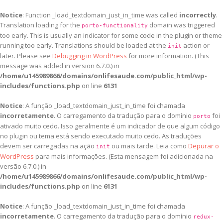
Notice
: Function _load_textdomain_just_in_time was called
incorrectly
.
Translation loading for the
domain was triggered
porto-functionality
too early. This is usually an indicator for some code in the plugin or theme
running too early. Translations should be loaded at the
action or
init
later. Please see
Debugging in WordPress
for more information. (This
message was added in version 6.7.0.) in
/home/u145989866/domains/onlifesaude.com/public_html/wp-
includes/functions.php
on line
6131
Notice
: A função _load_textdomain_just_in_time foi chamada
incorretamente
. O carregamento da tradução para o domínio
foi
porto
ativado muito cedo. Isso geralmente é um indicador de que algum código
no plugin ou tema está sendo executado muito cedo. As traduções
devem ser carregadas na ação
ou mais tarde. Leia como
Depurar o
init
WordPress
para mais informações. (Esta mensagem foi adicionada na
versão 6.7.0.) in
/home/u145989866/domains/onlifesaude.com/public_html/wp-
includes/functions.php
on line
6131
Notice
: A função _load_textdomain_just_in_time foi chamada
incorretamente
. O carregamento da tradução para o domínio
redux-