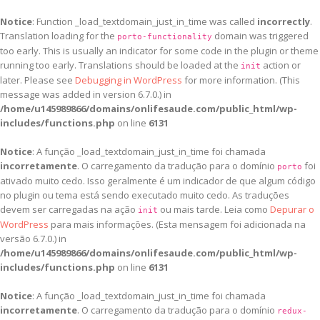
Notice
: Function _load_textdomain_just_in_time was called
incorrectly
.
Translation loading for the
domain was triggered
porto-functionality
too early. This is usually an indicator for some code in the plugin or theme
running too early. Translations should be loaded at the
action or
init
later. Please see
Debugging in WordPress
for more information. (This
message was added in version 6.7.0.) in
/home/u145989866/domains/onlifesaude.com/public_html/wp-
includes/functions.php
on line
6131
Notice
: A função _load_textdomain_just_in_time foi chamada
incorretamente
. O carregamento da tradução para o domínio
foi
porto
ativado muito cedo. Isso geralmente é um indicador de que algum código
no plugin ou tema está sendo executado muito cedo. As traduções
devem ser carregadas na ação
ou mais tarde. Leia como
Depurar o
init
WordPress
para mais informações. (Esta mensagem foi adicionada na
versão 6.7.0.) in
/home/u145989866/domains/onlifesaude.com/public_html/wp-
includes/functions.php
on line
6131
Notice
: A função _load_textdomain_just_in_time foi chamada
incorretamente
. O carregamento da tradução para o domínio
redux-