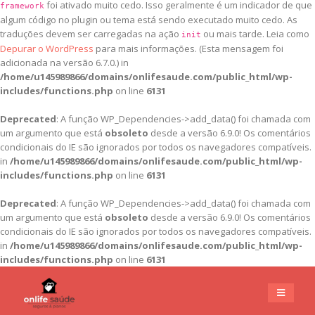
foi ativado muito cedo. Isso geralmente é um indicador de que
framework
algum código no plugin ou tema está sendo executado muito cedo. As
traduções devem ser carregadas na ação
ou mais tarde. Leia como
init
Depurar o WordPress
para mais informações. (Esta mensagem foi
adicionada na versão 6.7.0.) in
/home/u145989866/domains/onlifesaude.com/public_html/wp-
includes/functions.php
on line
6131
Deprecated
: A função WP_Dependencies->add_data() foi chamada com
um argumento que está
obsoleto
desde a versão 6.9.0! Os comentários
condicionais do IE são ignorados por todos os navegadores compatíveis.
in
/home/u145989866/domains/onlifesaude.com/public_html/wp-
includes/functions.php
on line
6131
Deprecated
: A função WP_Dependencies->add_data() foi chamada com
um argumento que está
obsoleto
desde a versão 6.9.0! Os comentários
condicionais do IE são ignorados por todos os navegadores compatíveis.
in
/home/u145989866/domains/onlifesaude.com/public_html/wp-
includes/functions.php
on line
6131