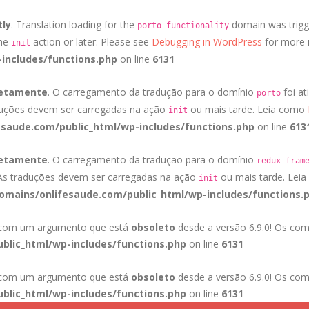
tly
. Translation loading for the
domain was trigge
porto-functionality
the
action or later. Please see
Debugging in WordPress
for more i
init
includes/functions.php
on line
6131
retamente
. O carregamento da tradução para o domínio
foi at
porto
duções devem ser carregadas na ação
ou mais tarde. Leia como
init
saude.com/public_html/wp-includes/functions.php
on line
613
retamente
. O carregamento da tradução para o domínio
redux-fram
 As traduções devem ser carregadas na ação
ou mais tarde. Lei
init
mains/onlifesaude.com/public_html/wp-includes/functions.
a com um argumento que está
obsoleto
desde a versão 6.9.0! Os com
blic_html/wp-includes/functions.php
on line
6131
a com um argumento que está
obsoleto
desde a versão 6.9.0! Os com
blic_html/wp-includes/functions.php
on line
6131