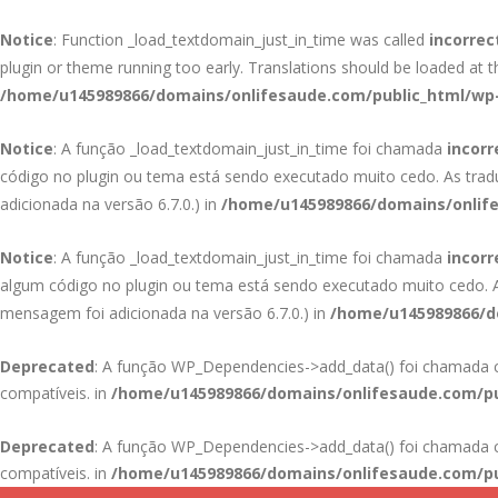
Notice
: Function _load_textdomain_just_in_time was called
incorrec
plugin or theme running too early. Translations should be loaded at 
/home/u145989866/domains/onlifesaude.com/public_html/wp-
Notice
: A função _load_textdomain_just_in_time foi chamada
incor
código no plugin ou tema está sendo executado muito cedo. As tra
adicionada na versão 6.7.0.) in
/home/u145989866/domains/onlife
Notice
: A função _load_textdomain_just_in_time foi chamada
incor
algum código no plugin ou tema está sendo executado muito cedo.
mensagem foi adicionada na versão 6.7.0.) in
/home/u145989866/do
Deprecated
: A função WP_Dependencies->add_data() foi chamad
compatíveis. in
/home/u145989866/domains/onlifesaude.com/pu
Deprecated
: A função WP_Dependencies->add_data() foi chamad
compatíveis. in
/home/u145989866/domains/onlifesaude.com/pu