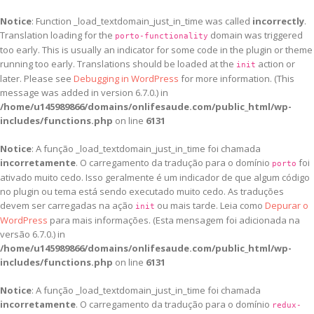
Notice
: Function _load_textdomain_just_in_time was called
incorrectly
.
Translation loading for the
domain was triggered
porto-functionality
too early. This is usually an indicator for some code in the plugin or theme
running too early. Translations should be loaded at the
action or
init
later. Please see
Debugging in WordPress
for more information. (This
message was added in version 6.7.0.) in
/home/u145989866/domains/onlifesaude.com/public_html/wp-
includes/functions.php
on line
6131
Notice
: A função _load_textdomain_just_in_time foi chamada
incorretamente
. O carregamento da tradução para o domínio
foi
porto
ativado muito cedo. Isso geralmente é um indicador de que algum código
no plugin ou tema está sendo executado muito cedo. As traduções
devem ser carregadas na ação
ou mais tarde. Leia como
Depurar o
init
WordPress
para mais informações. (Esta mensagem foi adicionada na
versão 6.7.0.) in
/home/u145989866/domains/onlifesaude.com/public_html/wp-
includes/functions.php
on line
6131
Notice
: A função _load_textdomain_just_in_time foi chamada
incorretamente
. O carregamento da tradução para o domínio
redux-