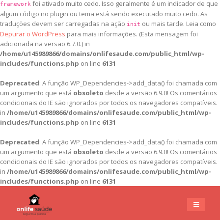
foi ativado muito cedo. Isso geralmente é um indicador de que
framework
algum código no plugin ou tema está sendo executado muito cedo. As
traduções devem ser carregadas na ação
ou mais tarde. Leia como
init
Depurar o WordPress
para mais informações. (Esta mensagem foi
adicionada na versão 6.7.0.) in
/home/u145989866/domains/onlifesaude.com/public_html/wp-
includes/functions.php
on line
6131
Deprecated
: A função WP_Dependencies->add_data() foi chamada com
um argumento que está
obsoleto
desde a versão 6.9.0! Os comentários
condicionais do IE são ignorados por todos os navegadores compatíveis.
in
/home/u145989866/domains/onlifesaude.com/public_html/wp-
includes/functions.php
on line
6131
Deprecated
: A função WP_Dependencies->add_data() foi chamada com
um argumento que está
obsoleto
desde a versão 6.9.0! Os comentários
condicionais do IE são ignorados por todos os navegadores compatíveis.
in
/home/u145989866/domains/onlifesaude.com/public_html/wp-
includes/functions.php
on line
6131