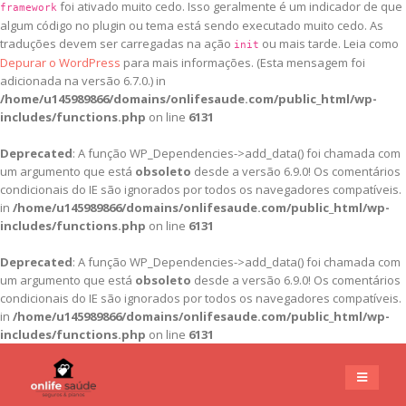
foi ativado muito cedo. Isso geralmente é um indicador de que
framework
algum código no plugin ou tema está sendo executado muito cedo. As
traduções devem ser carregadas na ação
ou mais tarde. Leia como
init
Depurar o WordPress
para mais informações. (Esta mensagem foi
adicionada na versão 6.7.0.) in
/home/u145989866/domains/onlifesaude.com/public_html/wp-
includes/functions.php
on line
6131
Deprecated
: A função WP_Dependencies->add_data() foi chamada com
um argumento que está
obsoleto
desde a versão 6.9.0! Os comentários
condicionais do IE são ignorados por todos os navegadores compatíveis.
in
/home/u145989866/domains/onlifesaude.com/public_html/wp-
includes/functions.php
on line
6131
Deprecated
: A função WP_Dependencies->add_data() foi chamada com
um argumento que está
obsoleto
desde a versão 6.9.0! Os comentários
condicionais do IE são ignorados por todos os navegadores compatíveis.
in
/home/u145989866/domains/onlifesaude.com/public_html/wp-
includes/functions.php
on line
6131