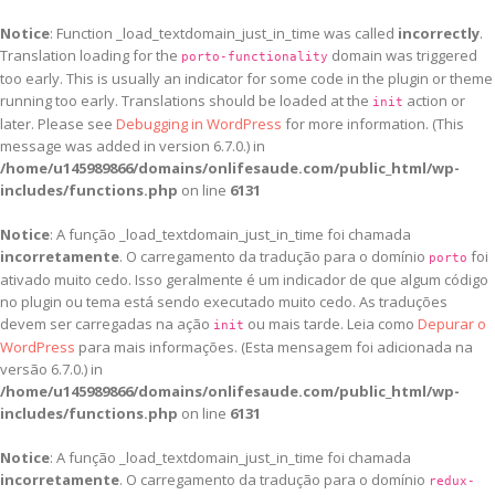
Notice
: Function _load_textdomain_just_in_time was called
incorrectly
.
Translation loading for the
domain was triggered
porto-functionality
too early. This is usually an indicator for some code in the plugin or theme
running too early. Translations should be loaded at the
action or
init
later. Please see
Debugging in WordPress
for more information. (This
message was added in version 6.7.0.) in
/home/u145989866/domains/onlifesaude.com/public_html/wp-
includes/functions.php
on line
6131
Notice
: A função _load_textdomain_just_in_time foi chamada
incorretamente
. O carregamento da tradução para o domínio
foi
porto
ativado muito cedo. Isso geralmente é um indicador de que algum código
no plugin ou tema está sendo executado muito cedo. As traduções
devem ser carregadas na ação
ou mais tarde. Leia como
Depurar o
init
WordPress
para mais informações. (Esta mensagem foi adicionada na
versão 6.7.0.) in
/home/u145989866/domains/onlifesaude.com/public_html/wp-
includes/functions.php
on line
6131
Notice
: A função _load_textdomain_just_in_time foi chamada
incorretamente
. O carregamento da tradução para o domínio
redux-