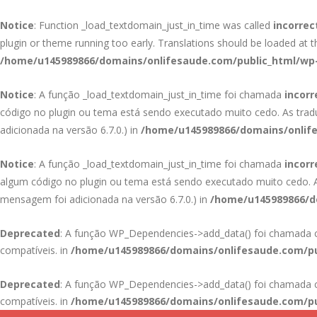
Notice
: Function _load_textdomain_just_in_time was called
incorrec
plugin or theme running too early. Translations should be loaded at 
/home/u145989866/domains/onlifesaude.com/public_html/wp-
Notice
: A função _load_textdomain_just_in_time foi chamada
incor
código no plugin ou tema está sendo executado muito cedo. As tra
adicionada na versão 6.7.0.) in
/home/u145989866/domains/onlife
Notice
: A função _load_textdomain_just_in_time foi chamada
incor
algum código no plugin ou tema está sendo executado muito cedo.
mensagem foi adicionada na versão 6.7.0.) in
/home/u145989866/do
Deprecated
: A função WP_Dependencies->add_data() foi chamad
compatíveis. in
/home/u145989866/domains/onlifesaude.com/pu
Deprecated
: A função WP_Dependencies->add_data() foi chamad
compatíveis. in
/home/u145989866/domains/onlifesaude.com/pu