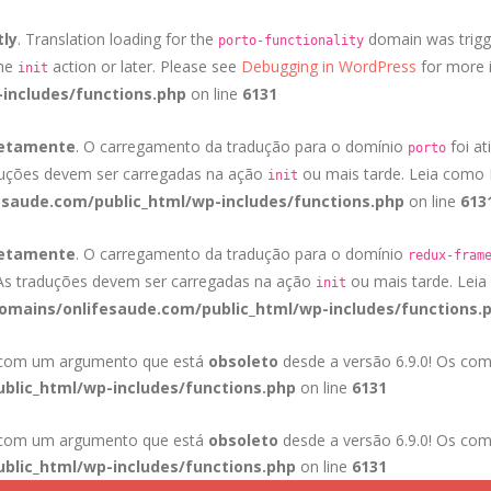
tly
. Translation loading for the
domain was trigge
porto-functionality
the
action or later. Please see
Debugging in WordPress
for more i
init
includes/functions.php
on line
6131
retamente
. O carregamento da tradução para o domínio
foi at
porto
duções devem ser carregadas na ação
ou mais tarde. Leia como
init
saude.com/public_html/wp-includes/functions.php
on line
613
retamente
. O carregamento da tradução para o domínio
redux-fram
 As traduções devem ser carregadas na ação
ou mais tarde. Lei
init
mains/onlifesaude.com/public_html/wp-includes/functions.
a com um argumento que está
obsoleto
desde a versão 6.9.0! Os com
blic_html/wp-includes/functions.php
on line
6131
a com um argumento que está
obsoleto
desde a versão 6.9.0! Os com
blic_html/wp-includes/functions.php
on line
6131