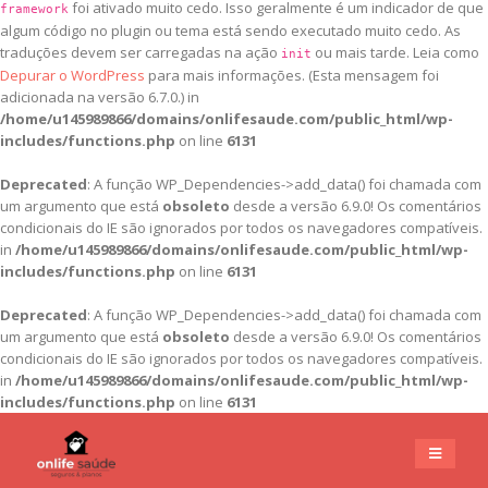
foi ativado muito cedo. Isso geralmente é um indicador de que
framework
algum código no plugin ou tema está sendo executado muito cedo. As
traduções devem ser carregadas na ação
ou mais tarde. Leia como
init
Depurar o WordPress
para mais informações. (Esta mensagem foi
adicionada na versão 6.7.0.) in
/home/u145989866/domains/onlifesaude.com/public_html/wp-
includes/functions.php
on line
6131
Deprecated
: A função WP_Dependencies->add_data() foi chamada com
um argumento que está
obsoleto
desde a versão 6.9.0! Os comentários
condicionais do IE são ignorados por todos os navegadores compatíveis.
in
/home/u145989866/domains/onlifesaude.com/public_html/wp-
includes/functions.php
on line
6131
Deprecated
: A função WP_Dependencies->add_data() foi chamada com
um argumento que está
obsoleto
desde a versão 6.9.0! Os comentários
condicionais do IE são ignorados por todos os navegadores compatíveis.
in
/home/u145989866/domains/onlifesaude.com/public_html/wp-
includes/functions.php
on line
6131