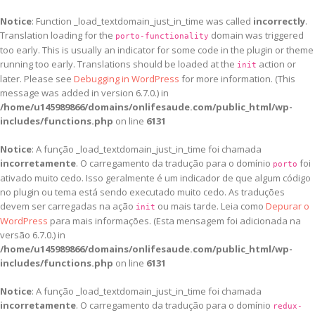
Notice
: Function _load_textdomain_just_in_time was called
incorrectly
.
Translation loading for the
domain was triggered
porto-functionality
too early. This is usually an indicator for some code in the plugin or theme
running too early. Translations should be loaded at the
action or
init
later. Please see
Debugging in WordPress
for more information. (This
message was added in version 6.7.0.) in
/home/u145989866/domains/onlifesaude.com/public_html/wp-
includes/functions.php
on line
6131
Notice
: A função _load_textdomain_just_in_time foi chamada
incorretamente
. O carregamento da tradução para o domínio
foi
porto
ativado muito cedo. Isso geralmente é um indicador de que algum código
no plugin ou tema está sendo executado muito cedo. As traduções
devem ser carregadas na ação
ou mais tarde. Leia como
Depurar o
init
WordPress
para mais informações. (Esta mensagem foi adicionada na
versão 6.7.0.) in
/home/u145989866/domains/onlifesaude.com/public_html/wp-
includes/functions.php
on line
6131
Notice
: A função _load_textdomain_just_in_time foi chamada
incorretamente
. O carregamento da tradução para o domínio
redux-