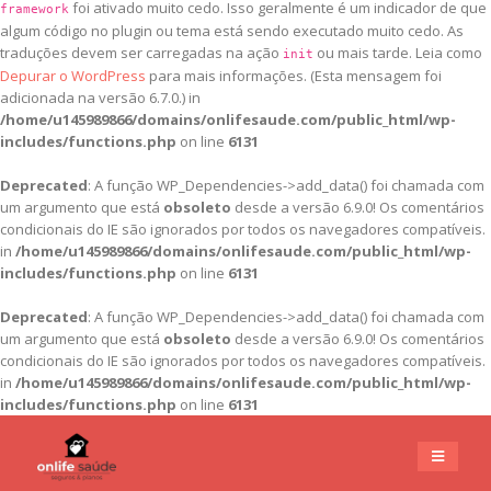
foi ativado muito cedo. Isso geralmente é um indicador de que
framework
algum código no plugin ou tema está sendo executado muito cedo. As
traduções devem ser carregadas na ação
ou mais tarde. Leia como
init
Depurar o WordPress
para mais informações. (Esta mensagem foi
adicionada na versão 6.7.0.) in
/home/u145989866/domains/onlifesaude.com/public_html/wp-
includes/functions.php
on line
6131
Deprecated
: A função WP_Dependencies->add_data() foi chamada com
um argumento que está
obsoleto
desde a versão 6.9.0! Os comentários
condicionais do IE são ignorados por todos os navegadores compatíveis.
in
/home/u145989866/domains/onlifesaude.com/public_html/wp-
includes/functions.php
on line
6131
Deprecated
: A função WP_Dependencies->add_data() foi chamada com
um argumento que está
obsoleto
desde a versão 6.9.0! Os comentários
condicionais do IE são ignorados por todos os navegadores compatíveis.
in
/home/u145989866/domains/onlifesaude.com/public_html/wp-
includes/functions.php
on line
6131