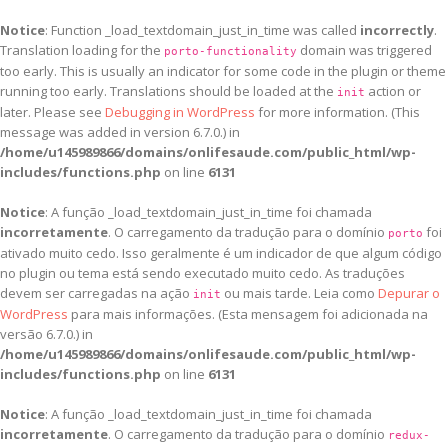
Notice
: Function _load_textdomain_just_in_time was called
incorrectly
.
Translation loading for the
domain was triggered
porto-functionality
too early. This is usually an indicator for some code in the plugin or theme
running too early. Translations should be loaded at the
action or
init
later. Please see
Debugging in WordPress
for more information. (This
message was added in version 6.7.0.) in
/home/u145989866/domains/onlifesaude.com/public_html/wp-
includes/functions.php
on line
6131
Notice
: A função _load_textdomain_just_in_time foi chamada
incorretamente
. O carregamento da tradução para o domínio
foi
porto
ativado muito cedo. Isso geralmente é um indicador de que algum código
no plugin ou tema está sendo executado muito cedo. As traduções
devem ser carregadas na ação
ou mais tarde. Leia como
Depurar o
init
WordPress
para mais informações. (Esta mensagem foi adicionada na
versão 6.7.0.) in
/home/u145989866/domains/onlifesaude.com/public_html/wp-
includes/functions.php
on line
6131
Notice
: A função _load_textdomain_just_in_time foi chamada
incorretamente
. O carregamento da tradução para o domínio
redux-