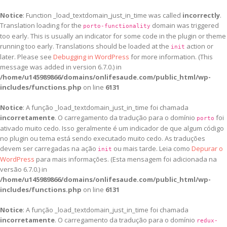
Notice
: Function _load_textdomain_just_in_time was called
incorrectly
.
Translation loading for the
domain was triggered
porto-functionality
too early. This is usually an indicator for some code in the plugin or theme
running too early. Translations should be loaded at the
action or
init
later. Please see
Debugging in WordPress
for more information. (This
message was added in version 6.7.0.) in
/home/u145989866/domains/onlifesaude.com/public_html/wp-
includes/functions.php
on line
6131
Notice
: A função _load_textdomain_just_in_time foi chamada
incorretamente
. O carregamento da tradução para o domínio
foi
porto
ativado muito cedo. Isso geralmente é um indicador de que algum código
no plugin ou tema está sendo executado muito cedo. As traduções
devem ser carregadas na ação
ou mais tarde. Leia como
Depurar o
init
WordPress
para mais informações. (Esta mensagem foi adicionada na
versão 6.7.0.) in
/home/u145989866/domains/onlifesaude.com/public_html/wp-
includes/functions.php
on line
6131
Notice
: A função _load_textdomain_just_in_time foi chamada
incorretamente
. O carregamento da tradução para o domínio
redux-