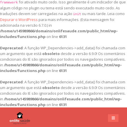
foi ativado muito cedo. Isso geralmente é um indicador de que
framework
algum código no plugin ou tema está sendo executado muito cedo. As
traduções devem ser carregadas na ação
ou mais tarde. Leia como
init
Depurar o WordPress
para mais informações. (Esta mensagem foi
adicionada na versão 6.7.0.) in
/home/u145989866/domains/onlifesaude.com/public_html/wp-
includes/functions.php
on line
6131
Deprecated
: A função WP_Dependencies->add_data() foi chamada com
um argumento que está
obsoleto
desde a versão 6.9.0! Os comentários
condicionais do IE são ignorados por todos os navegadores compatíveis.
in
/home/u145989866/domains/onlifesaude.com/public_html/wp-
includes/functions.php
on line
6131
Deprecated
: A função WP_Dependencies->add_data() foi chamada com
um argumento que está
obsoleto
desde a versão 6.9.0! Os comentários
condicionais do IE são ignorados por todos os navegadores compatíveis.
in
/home/u145989866/domains/onlifesaude.com/public_html/wp-
includes/functions.php
on line
6131