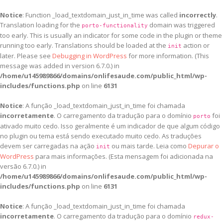
Notice
: Function _load_textdomain_just_in_time was called
incorrectly
.
Translation loading for the
domain was triggered
porto-functionality
too early. This is usually an indicator for some code in the plugin or theme
running too early. Translations should be loaded at the
action or
init
later. Please see
Debugging in WordPress
for more information. (This
message was added in version 6.7.0.) in
/home/u145989866/domains/onlifesaude.com/public_html/wp-
includes/functions.php
on line
6131
Notice
: A função _load_textdomain_just_in_time foi chamada
incorretamente
. O carregamento da tradução para o domínio
foi
porto
ativado muito cedo. Isso geralmente é um indicador de que algum código
no plugin ou tema está sendo executado muito cedo. As traduções
devem ser carregadas na ação
ou mais tarde. Leia como
Depurar o
init
WordPress
para mais informações. (Esta mensagem foi adicionada na
versão 6.7.0.) in
/home/u145989866/domains/onlifesaude.com/public_html/wp-
includes/functions.php
on line
6131
Notice
: A função _load_textdomain_just_in_time foi chamada
incorretamente
. O carregamento da tradução para o domínio
redux-