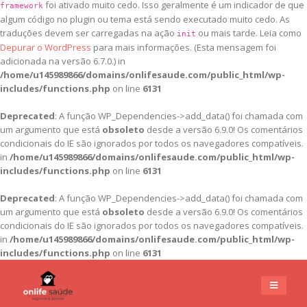
foi ativado muito cedo. Isso geralmente é um indicador de que
framework
algum código no plugin ou tema está sendo executado muito cedo. As
traduções devem ser carregadas na ação
ou mais tarde. Leia como
init
Depurar o WordPress
para mais informações. (Esta mensagem foi
adicionada na versão 6.7.0.) in
/home/u145989866/domains/onlifesaude.com/public_html/wp-
includes/functions.php
on line
6131
Deprecated
: A função WP_Dependencies->add_data() foi chamada com
um argumento que está
obsoleto
desde a versão 6.9.0! Os comentários
condicionais do IE são ignorados por todos os navegadores compatíveis.
in
/home/u145989866/domains/onlifesaude.com/public_html/wp-
includes/functions.php
on line
6131
Deprecated
: A função WP_Dependencies->add_data() foi chamada com
um argumento que está
obsoleto
desde a versão 6.9.0! Os comentários
condicionais do IE são ignorados por todos os navegadores compatíveis.
in
/home/u145989866/domains/onlifesaude.com/public_html/wp-
includes/functions.php
on line
6131