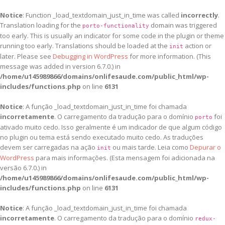
Notice
: Function _load_textdomain_just_in_time was called
incorrectly
.
Translation loading for the
domain was triggered
porto-functionality
too early. This is usually an indicator for some code in the plugin or theme
running too early. Translations should be loaded at the
action or
init
later. Please see
Debugging in WordPress
for more information. (This
message was added in version 6.7.0.) in
/home/u145989866/domains/onlifesaude.com/public_html/wp-
includes/functions.php
on line
6131
Notice
: A função _load_textdomain_just_in_time foi chamada
incorretamente
. O carregamento da tradução para o domínio
foi
porto
ativado muito cedo. Isso geralmente é um indicador de que algum código
no plugin ou tema está sendo executado muito cedo. As traduções
devem ser carregadas na ação
ou mais tarde. Leia como
Depurar o
init
WordPress
para mais informações. (Esta mensagem foi adicionada na
versão 6.7.0.) in
/home/u145989866/domains/onlifesaude.com/public_html/wp-
includes/functions.php
on line
6131
Notice
: A função _load_textdomain_just_in_time foi chamada
incorretamente
. O carregamento da tradução para o domínio
redux-