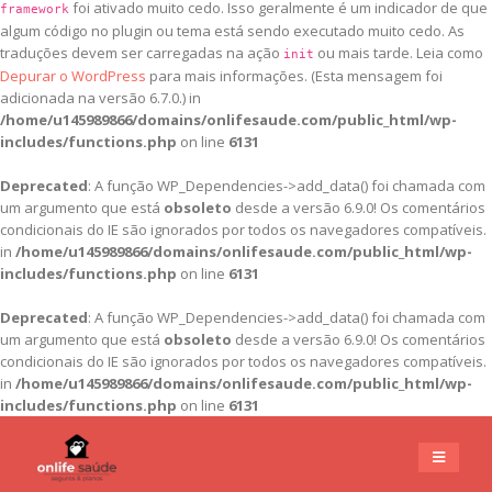
foi ativado muito cedo. Isso geralmente é um indicador de que
framework
algum código no plugin ou tema está sendo executado muito cedo. As
traduções devem ser carregadas na ação
ou mais tarde. Leia como
init
Depurar o WordPress
para mais informações. (Esta mensagem foi
adicionada na versão 6.7.0.) in
/home/u145989866/domains/onlifesaude.com/public_html/wp-
includes/functions.php
on line
6131
Deprecated
: A função WP_Dependencies->add_data() foi chamada com
um argumento que está
obsoleto
desde a versão 6.9.0! Os comentários
condicionais do IE são ignorados por todos os navegadores compatíveis.
in
/home/u145989866/domains/onlifesaude.com/public_html/wp-
includes/functions.php
on line
6131
Deprecated
: A função WP_Dependencies->add_data() foi chamada com
um argumento que está
obsoleto
desde a versão 6.9.0! Os comentários
condicionais do IE são ignorados por todos os navegadores compatíveis.
in
/home/u145989866/domains/onlifesaude.com/public_html/wp-
includes/functions.php
on line
6131