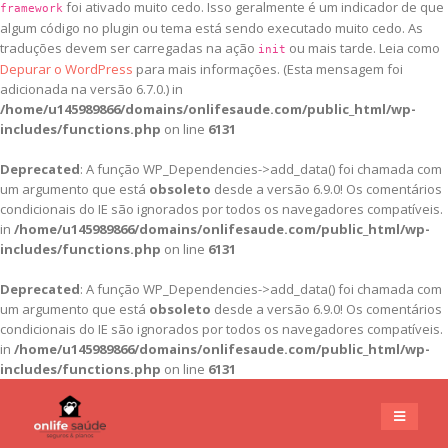
foi ativado muito cedo. Isso geralmente é um indicador de que
framework
algum código no plugin ou tema está sendo executado muito cedo. As
traduções devem ser carregadas na ação
ou mais tarde. Leia como
init
Depurar o WordPress
para mais informações. (Esta mensagem foi
adicionada na versão 6.7.0.) in
/home/u145989866/domains/onlifesaude.com/public_html/wp-
includes/functions.php
on line
6131
Deprecated
: A função WP_Dependencies->add_data() foi chamada com
um argumento que está
obsoleto
desde a versão 6.9.0! Os comentários
condicionais do IE são ignorados por todos os navegadores compatíveis.
in
/home/u145989866/domains/onlifesaude.com/public_html/wp-
includes/functions.php
on line
6131
Deprecated
: A função WP_Dependencies->add_data() foi chamada com
um argumento que está
obsoleto
desde a versão 6.9.0! Os comentários
condicionais do IE são ignorados por todos os navegadores compatíveis.
in
/home/u145989866/domains/onlifesaude.com/public_html/wp-
includes/functions.php
on line
6131