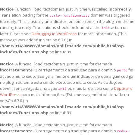
Notice
: Function _load_textdomain_just_in_time was called
incorrectly
.
Translation loading for the
domain was triggered
porto-functionality
too early. This is usually an indicator for some code in the plugin or theme
running too early. Translations should be loaded at the
action or
init
later. Please see
Debugging in WordPress
for more information. (This
message was added in version 6.7.0.) in
/home/u145989866/domains/onlifesaude.com/public_html/wp-
includes/functions.php
on line
6131
Notice
: A função _load_textdomain_just_in_time foi chamada
incorretamente
. O carregamento da tradução para o domínio
foi
porto
ativado muito cedo. Isso geralmente é um indicador de que algum código
no plugin ou tema está sendo executado muito cedo. As traduções
devem ser carregadas na ação
ou mais tarde. Leia como
Depurar o
init
WordPress
para mais informações. (Esta mensagem foi adicionada na
versão 6.7.0.) in
/home/u145989866/domains/onlifesaude.com/public_html/wp-
includes/functions.php
on line
6131
Notice
: A função _load_textdomain_just_in_time foi chamada
incorretamente
. O carregamento da tradução para o domínio
redux-