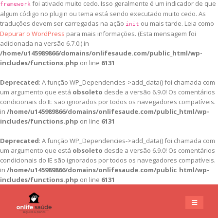
foi ativado muito cedo. Isso geralmente é um indicador de que
framework
algum código no plugin ou tema está sendo executado muito cedo. As
traduções devem ser carregadas na ação
ou mais tarde. Leia como
init
Depurar o WordPress
para mais informações. (Esta mensagem foi
adicionada na versão 6.7.0.) in
/home/u145989866/domains/onlifesaude.com/public_html/wp-
includes/functions.php
on line
6131
Deprecated
: A função WP_Dependencies->add_data() foi chamada com
um argumento que está
obsoleto
desde a versão 6.9.0! Os comentários
condicionais do IE são ignorados por todos os navegadores compatíveis.
in
/home/u145989866/domains/onlifesaude.com/public_html/wp-
includes/functions.php
on line
6131
Deprecated
: A função WP_Dependencies->add_data() foi chamada com
um argumento que está
obsoleto
desde a versão 6.9.0! Os comentários
condicionais do IE são ignorados por todos os navegadores compatíveis.
in
/home/u145989866/domains/onlifesaude.com/public_html/wp-
includes/functions.php
on line
6131