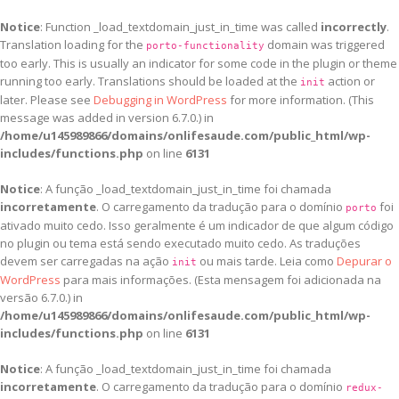
Notice
: Function _load_textdomain_just_in_time was called
incorrectly
.
Translation loading for the
domain was triggered
porto-functionality
too early. This is usually an indicator for some code in the plugin or theme
running too early. Translations should be loaded at the
action or
init
later. Please see
Debugging in WordPress
for more information. (This
message was added in version 6.7.0.) in
/home/u145989866/domains/onlifesaude.com/public_html/wp-
includes/functions.php
on line
6131
Notice
: A função _load_textdomain_just_in_time foi chamada
incorretamente
. O carregamento da tradução para o domínio
foi
porto
ativado muito cedo. Isso geralmente é um indicador de que algum código
no plugin ou tema está sendo executado muito cedo. As traduções
devem ser carregadas na ação
ou mais tarde. Leia como
Depurar o
init
WordPress
para mais informações. (Esta mensagem foi adicionada na
versão 6.7.0.) in
/home/u145989866/domains/onlifesaude.com/public_html/wp-
includes/functions.php
on line
6131
Notice
: A função _load_textdomain_just_in_time foi chamada
incorretamente
. O carregamento da tradução para o domínio
redux-