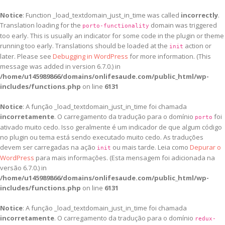
Notice
: Function _load_textdomain_just_in_time was called
incorrectly
.
Translation loading for the
domain was triggered
porto-functionality
too early. This is usually an indicator for some code in the plugin or theme
running too early. Translations should be loaded at the
action or
init
later. Please see
Debugging in WordPress
for more information. (This
message was added in version 6.7.0.) in
/home/u145989866/domains/onlifesaude.com/public_html/wp-
includes/functions.php
on line
6131
Notice
: A função _load_textdomain_just_in_time foi chamada
incorretamente
. O carregamento da tradução para o domínio
foi
porto
ativado muito cedo. Isso geralmente é um indicador de que algum código
no plugin ou tema está sendo executado muito cedo. As traduções
devem ser carregadas na ação
ou mais tarde. Leia como
Depurar o
init
WordPress
para mais informações. (Esta mensagem foi adicionada na
versão 6.7.0.) in
/home/u145989866/domains/onlifesaude.com/public_html/wp-
includes/functions.php
on line
6131
Notice
: A função _load_textdomain_just_in_time foi chamada
incorretamente
. O carregamento da tradução para o domínio
redux-