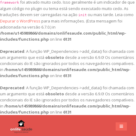
foi ativado muito cedo. Isso geralmente é um indicador de que
framework
algum código no plugin ou tema está sendo executado muito cedo. As
traduções devem ser carregadas na ação
ou mais tarde. Leia como
init
Depurar o WordPress
para mais informações. (Esta mensagem foi
adicionada na versão 6.7.0.) in
/home/u145989866/domains/onlifesaude.com/public_html/wp-
includes/functions.php
on line
6131
Deprecated
: A função WP_Dependencies->add_data() foi chamada com
um argumento que está
obsoleto
desde a versão 6.9.0! Os comentários
condicionais do IE são ignorados por todos os navegadores compatíveis.
in
/home/u145989866/domains/onlifesaude.com/public_html/wp-
includes/functions.php
on line
6131
Deprecated
: A função WP_Dependencies->add_data() foi chamada com
um argumento que está
obsoleto
desde a versão 6.9.0! Os comentários
condicionais do IE são ignorados por todos os navegadores compatíveis.
in
/home/u145989866/domains/onlifesaude.com/public_html/wp-
includes/functions.php
on line
6131