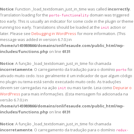
Notice
: Function _load_textdomain_just_in_time was called
incorrectly
.
Translation loading for the
domain was triggered
porto-functionality
too early. This is usually an indicator for some code in the plugin or theme
running too early. Translations should be loaded at the
action or
init
later. Please see
Debugging in WordPress
for more information. (This
message was added in version 6.7.0.) in
/home/u145989866/domains/onlifesaude.com/public_html/wp-
includes/functions.php
on line
6131
Notice
: A função _load_textdomain_just_in_time foi chamada
incorretamente
. O carregamento da tradução para o domínio
foi
porto
ativado muito cedo. Isso geralmente é um indicador de que algum código
no plugin ou tema está sendo executado muito cedo. As traduções
devem ser carregadas na ação
ou mais tarde. Leia como
Depurar o
init
WordPress
para mais informações. (Esta mensagem foi adicionada na
versão 6.7.0.) in
/home/u145989866/domains/onlifesaude.com/public_html/wp-
includes/functions.php
on line
6131
Notice
: A função _load_textdomain_just_in_time foi chamada
incorretamente
. O carregamento da tradução para o domínio
redux-