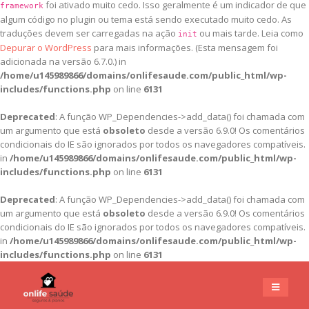
foi ativado muito cedo. Isso geralmente é um indicador de que
framework
algum código no plugin ou tema está sendo executado muito cedo. As
traduções devem ser carregadas na ação
ou mais tarde. Leia como
init
Depurar o WordPress
para mais informações. (Esta mensagem foi
adicionada na versão 6.7.0.) in
/home/u145989866/domains/onlifesaude.com/public_html/wp-
includes/functions.php
on line
6131
Deprecated
: A função WP_Dependencies->add_data() foi chamada com
um argumento que está
obsoleto
desde a versão 6.9.0! Os comentários
condicionais do IE são ignorados por todos os navegadores compatíveis.
in
/home/u145989866/domains/onlifesaude.com/public_html/wp-
includes/functions.php
on line
6131
Deprecated
: A função WP_Dependencies->add_data() foi chamada com
um argumento que está
obsoleto
desde a versão 6.9.0! Os comentários
condicionais do IE são ignorados por todos os navegadores compatíveis.
in
/home/u145989866/domains/onlifesaude.com/public_html/wp-
includes/functions.php
on line
6131